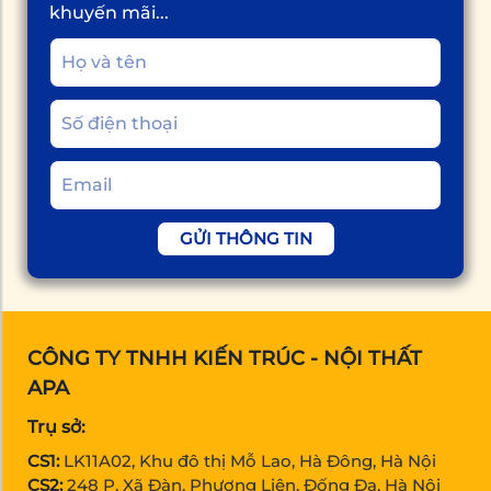
khuyến mãi...
GỬI THÔNG TIN
CÔNG TY TNHH KIẾN TRÚC - NỘI THẤT
APA
Trụ sở:
CS1:
LK11A02, Khu đô thị Mỗ Lao, Hà Đông, Hà Nội
CS2:
248 P. Xã Đàn, Phương Liên, Đống Đa, Hà Nội