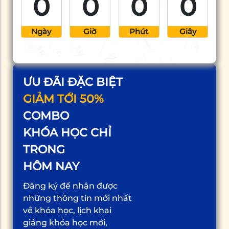
0
0
0
0
Hãy cùng tìm hiểu về
những lợi […]
Ngày
Giờ
Phút
Giây
ƯU ĐÃI ĐẶC BIỆT
GIẢM TỚI 50%
COMBO
KHÓA HỌC CHỈ
TRONG
HÔM NAY
Đăng ký để nhận được
những thông tin mới nhất
về khóa học, lịch khai
giảng khóa học mới,