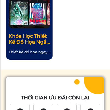
Khóa Học Thiết
Kế Đồ Họa Ngắn
Hạn Tại APA
Thiết kế đồ họa ngày
Multimedia
càng trở thành một
lĩnh vực không thể
thiếu trong thời đại
công nghệ số phát
triển. Nếu bạn đang
tìm kiếm một khóa
học thiết kế đồ họa
chất lượng, bài viết
THỜI GIAN ƯU ĐÃI CÒN LẠI
này sẽ giúp bạn khám
phá lộ trình phù hợp.