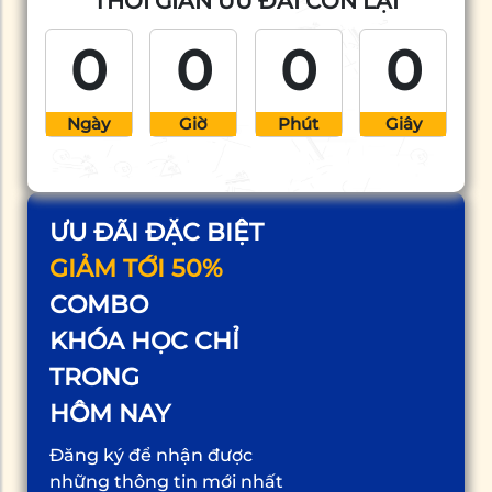
THỜI GIAN ƯU ĐÃI CÒN LẠI
nhà mới. Trong nội
dung này, APA sẽ giúp
0
0
0
0
bạn hiểu rõ hơn về […]
Ngày
Giờ
Phút
Giây
ƯU ĐÃI ĐẶC BIỆT
GIẢM TỚI 50%
COMBO
KHÓA HỌC CHỈ
TRONG
HÔM NAY
Đăng ký để nhận được
những thông tin mới nhất