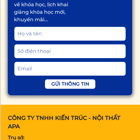
về khóa học, lịch khai
giảng khóa học mới,
khuyến mãi...
GỬI THÔNG TIN
CÔNG TY TNHH KIẾN TRÚC - NỘI THẤT
APA
Trụ sở: