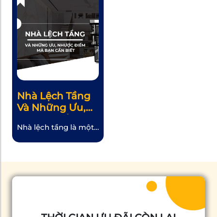
Nhà Lệch Tầng
Và Những Ưu,
Nhược Điểm Mà
Nhà lệch tầng là một
Bạn Cần Biết
lựa chọn hiệu quả cho
những người muốn
tận dụng không gian
và tối ưu hóa công
năng sử dụng khi xây
nhà. Điều này luôn là
ưu tiên hàng đầu khi
xây dựng một ngôi