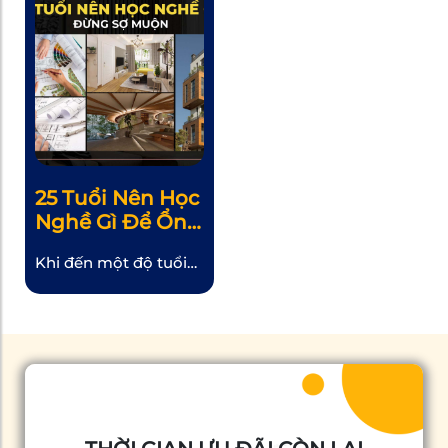
25 Tuổi Nên Học
Nghề Gì Để Ổn
Định?
Khi đến một độ tuổi
nhất định, người ta
thường có xu hướng
thu mình lại để bảo vệ
những gì mình đang
có một cách an toàn
và khéo léo. Ở tuổi 25,
sau khi đã trải qua
nhiều thăng trầm