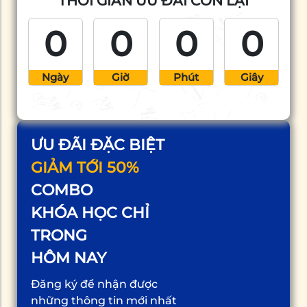
THỜI GIAN ƯU ĐÃI CÒN LẠI
trong cuộc sống,
nhiều người đã thành
0
0
0
0
công nhưng cũng
không ít người […]
Ngày
Giờ
Phút
Giây
ƯU ĐÃI ĐẶC BIỆT
GIẢM TỚI 50%
COMBO
KHÓA HỌC CHỈ
TRONG
HÔM NAY
Đăng ký để nhận được
những thông tin mới nhất