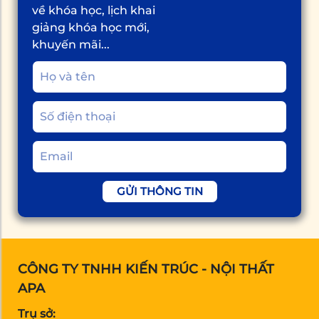
về khóa học, lịch khai
giảng khóa học mới,
khuyến mãi...
GỬI THÔNG TIN
CÔNG TY TNHH KIẾN TRÚC - NỘI THẤT
APA
Trụ sở: