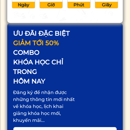
Ngày
Giờ
Phút
Giây
ƯU ĐÃI ĐẶC BIỆT
GIẢM TỚI 50%
COMBO
KHÓA HỌC CHỈ
TRONG
HÔM NAY
Đăng ký để nhận được
những thông tin mới nhất
về khóa học, lịch khai
giảng khóa học mới,
khuyến mãi...