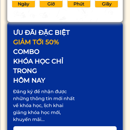
Ngày
Giờ
Phút
Giây
ƯU ĐÃI ĐẶC BIỆT
GIẢM TỚI 50%
COMBO
KHÓA HỌC CHỈ
TRONG
HÔM NAY
Đăng ký để nhận được
những thông tin mới nhất
về khóa học, lịch khai
giảng khóa học mới,
khuyến mãi...