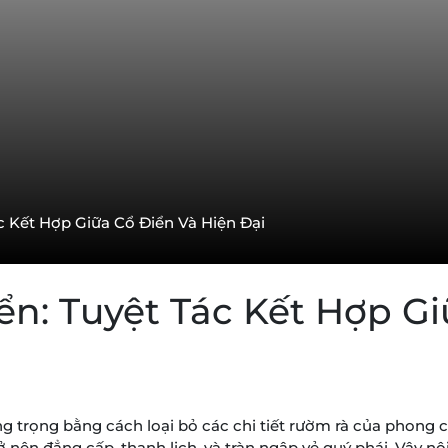
c Kết Hợp Giữa Cổ Điển Và Hiện Đại
ển: Tuyệt Tác Kết Hợp G
ng trọng bằng cách loại bỏ các chi tiết rườm rà của phong cá
ở nên đẳng cấp, thanh lịch, và tràn ngập vẻ quý phái.
Vậy nội