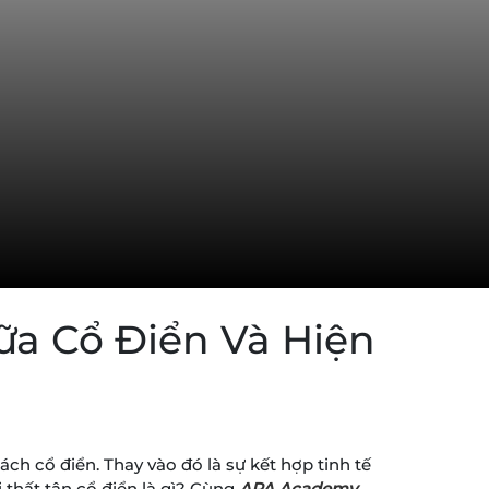
iữa Cổ Điển Và Hiện
ch cổ điển. Thay vào đó là sự kết hợp tinh tế
 thất tân cổ điển là gì? Cùng
APA Academy