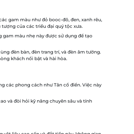
 các gam màu như đỏ booc-đô, đen, xanh rêu,
 tượng của các triều đại quý tộc xưa.
ững gam màu nhẹ này được sử dụng để tạo
ng đèn bàn, đèn trang trí, và đèn âm tường.
hòng khách nổi bật và hài hòa.
dụng các phong cách như Tân cổ điển. Việc này
cao và đòi hỏi kỹ năng chuyên sâu và tính
 vật liệu cao cấp và đắt tiền này, không gian