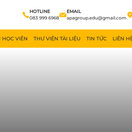
HOTLINE
EMAIL
083 999 6968
apagroup.edu@gmail.com
 HỌC VIÊN
THƯ VIỆN TÀI LIỆU
TIN TỨC
LIÊN H