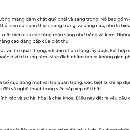
 thường mang đậm chất quý phái và sang trọng. Nó bao gồm
hể hiện sự hoàn thiện, sang trọng, và đẳng cấp, như là biểu
 sự xuất hiện của các tông màu sáng như trắng và kem. Nh
nâng cao đẳng cấp của biệt thự.
vai trò quan trọng, với đèn chùm lộng lẫy được kết hợp cù
hoặc ở vị trí trung tâm. Mục đích nhằm tạo ra không gian p
hia bố cục đóng một vai trò quan trọng. Đặc biệt là khi áp 
n đối và nghệ thuật trong việc sắp xếp nội thất.
ính xác và sự hài hòa là chìa khóa. Điều này đặt ra yêu cầu 
n, các vật liệu chủ yếu bao gồm đá, gỗ, và da. Sử dụng những