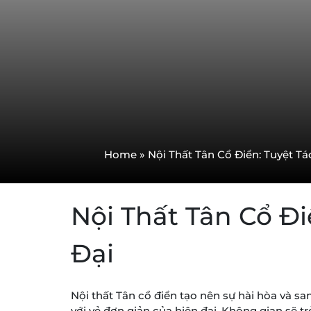
Home
»
Nội Thất Tân Cổ Điển: Tuyệt Tá
Nội Thất Tân Cổ Đi
Đại
Nội thất Tân cổ điển tạo nên sự hài hòa và sa
với vẻ đơn giản của hiện đại. Không gian sẽ tr