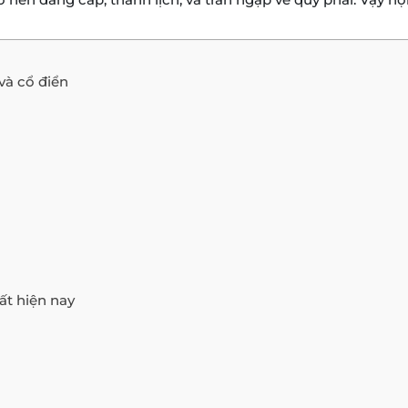
 và cổ điển
ất hiện nay