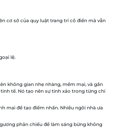
n cơ sở của quy luật trang trí cổ điển mà vẫn
oại lệ.
ạo nên không gian nhẹ nhàng, mềm mại, và gần
tinh tế. Nó tạo nên sự tinh xảo trong từng chi
nh mai để tạo điểm nhấn. Nhiều ngôi nhà ưa
các gương phản chiếu để làm sáng bừng không