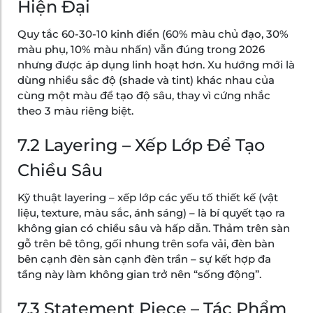
Hiện Đại
Quy tắc 60-30-10 kinh điển (60% màu chủ đạo, 30%
màu phụ, 10% màu nhấn) vẫn đúng trong 2026
nhưng được áp dụng linh hoạt hơn. Xu hướng mới là
dùng nhiều sắc độ (shade và tint) khác nhau của
cùng một màu để tạo độ sâu, thay vì cứng nhắc
theo 3 màu riêng biệt.
7.2 Layering – Xếp Lớp Để Tạo
Chiều Sâu
Kỹ thuật layering – xếp lớp các yếu tố thiết kế (vật
liệu, texture, màu sắc, ánh sáng) – là bí quyết tạo ra
không gian có chiều sâu và hấp dẫn. Thảm trên sàn
gỗ trên bê tông, gối nhung trên sofa vải, đèn bàn
bên cạnh đèn sàn cạnh đèn trần – sự kết hợp đa
tầng này làm không gian trở nên “sống động”.
7.3 Statement Piece – Tác Phẩm