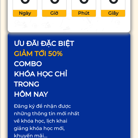
Ngày
Giờ
Phút
Giây
ƯU ĐÃI ĐẶC BIỆT
GIẢM TỚI 50%
COMBO
KHÓA HỌC CHỈ
TRONG
HÔM NAY
Đăng ký để nhận được
những thông tin mới nhất
về khóa học, lịch khai
giảng khóa học mới,
khuyến mãi...