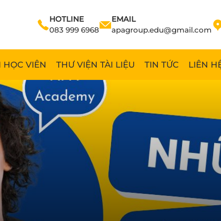
HOTLINE
EMAIL
083 999 6968
apagroup.edu@gmail.com
 HỌC VIÊN
THƯ VIỆN TÀI LIỆU
TIN TỨC
LIÊN H