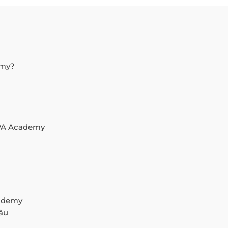
emy?
 APA Academy
cademy
âu