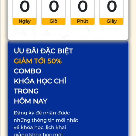
0
0
0
0
Ngày
Giờ
Phút
Giây
ƯU ĐÃI ĐẶC BIỆT
GIẢM TỚI 50%
COMBO
KHÓA HỌC CHỈ
TRONG
HÔM NAY
Đăng ký để nhận được
những thông tin mới nhất
về khóa học, lịch khai
giảng khóa học mới,