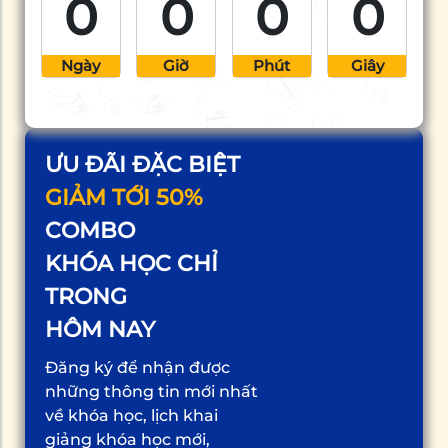
0
0
0
0
Ngày
Giờ
Phút
Giây
ƯU ĐÃI ĐẶC BIỆT
GIẢM TỚI 50%
COMBO
KHÓA HỌC CHỈ
TRONG
HÔM NAY
Đăng ký để nhận được
những thông tin mới nhất
về khóa học, lịch khai
giảng khóa học mới,