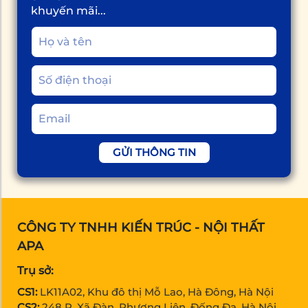
khuyến mãi...
GỬI THÔNG TIN
CÔNG TY TNHH KIẾN TRÚC - NỘI THẤT
APA
Trụ sở:
CS1:
LK11A02, Khu đô thị Mỗ Lao, Hà Đông, Hà Nội
CS2:
248 P. Xã Đàn, Phương Liên, Đống Đa, Hà Nội