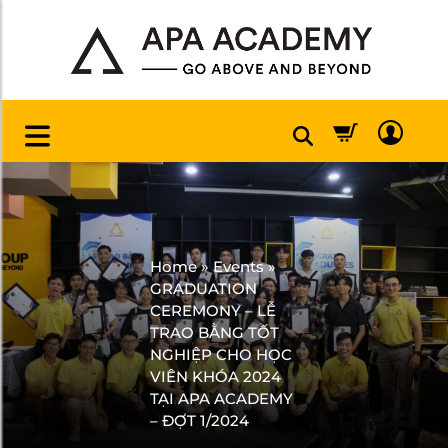
Home
»
Events
»
GRADUATION
CEREMONY – LỄ
TRAO BẰNG TỐT
NGHIỆP CHO HỌC
VIÊN KHÓA 2024
TẠI APA ACADEMY
– ĐỢT 1/2024