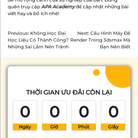
quên truy cập
APA Academy
để cập nhật những bài
viết hay và bổ ích nhé!
Previous:
Không Học Đại
Next:
Cấu Hình Máy Để
Học Liệu Có Thành Công?
Render Trong 3dsmax Mà
Những Sai Lầm Nên Tránh
Bạn Nên Biết
THỜI GIAN ƯU ĐÃI CÒN LẠI
0
0
0
0
Ngày
Giờ
Phút
Giây