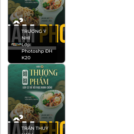
TRƯƠNG Ý
NHI
Lớp:
Photoshp ĐH
K20
TRẦN THUỲ