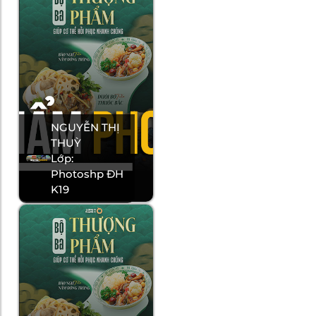
NGUYỄN THỊ
THUỲ
Lớp:
Photoshp ĐH
K19