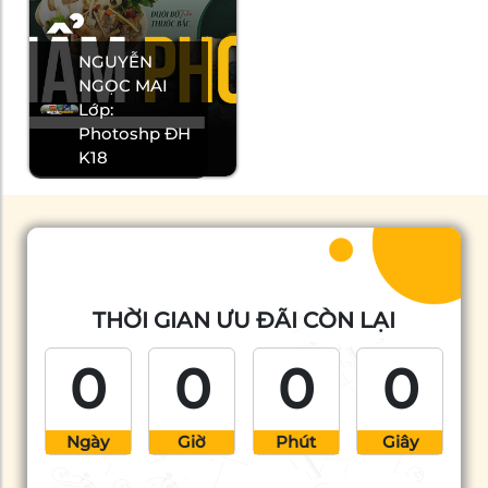
NGUYỄN
NGỌC MAI
Lớp:
Photoshp ĐH
K18
THỜI GIAN ƯU ĐÃI CÒN LẠI
0
0
0
0
Ngày
Giờ
Phút
Giây