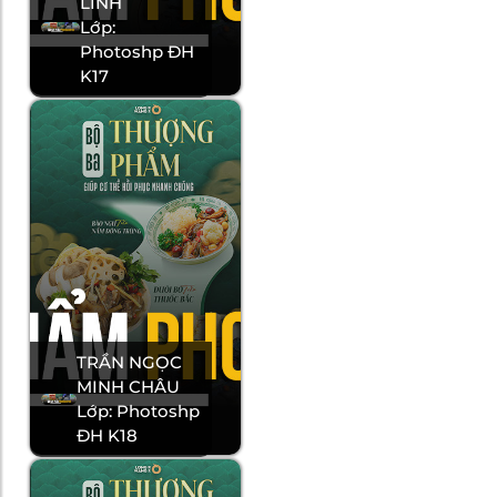
LINH
Lớp:
Photoshp ĐH
K17
TRẦN NGỌC
MINH CHÂU
Lớp: Photoshp
ĐH K18