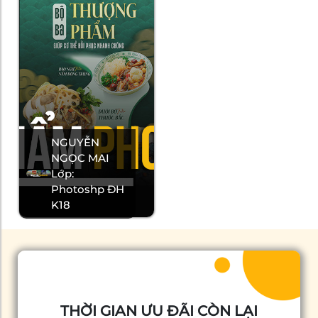
NGUYỄN
NGỌC MAI
Lớp:
Photoshp ĐH
K18
THỜI GIAN ƯU ĐÃI CÒN LẠI