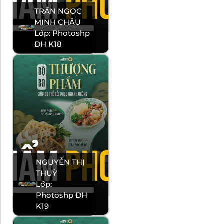
TRẦN NGỌC
MINH CHÂU
Lớp: Photoshp
ĐH K18
NGUYỄN THỊ
THUỲ
Lớp:
Photoshp ĐH
K19