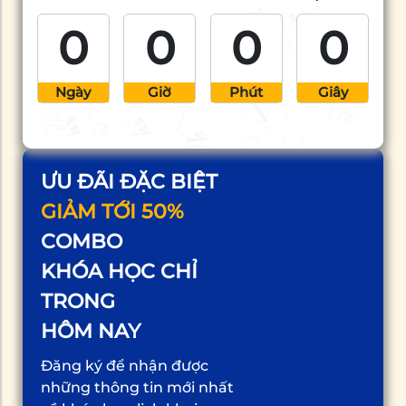
0
0
0
0
Ngày
Giờ
Phút
Giây
ƯU ĐÃI ĐẶC BIỆT
GIẢM TỚI 50%
COMBO
KHÓA HỌC CHỈ
TRONG
HÔM NAY
Đăng ký để nhận được
những thông tin mới nhất