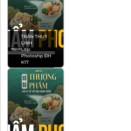
TRẦN THUỲ
LINH
Lớp:
Photoshp ĐH
K17