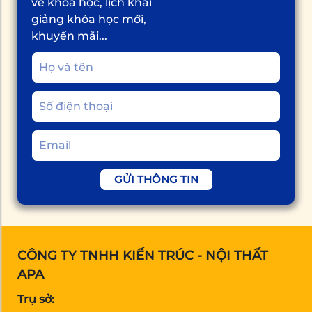
về khóa học, lịch khai
giảng khóa học mới,
khuyến mãi...
GỬI THÔNG TIN
CÔNG TY TNHH KIẾN TRÚC - NỘI THẤT
APA
Trụ sở: