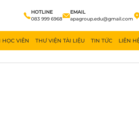
HOTLINE
EMAIL
083 999 6968
apagroup.edu@gmail.com
 HỌC VIÊN
THƯ VIỆN TÀI LIỆU
TIN TỨC
LIÊN H