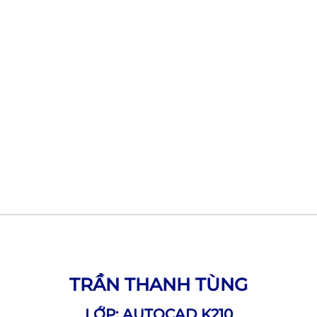
TRẦN THANH TÙNG
LỚP: AUTOCAD K210