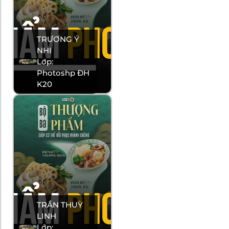
TRƯƠNG Ý
NHI
Lớp:
Photoshp ĐH
K20
TRẦN THUỲ
LINH
Lớp: