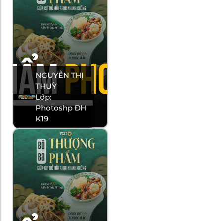
NGUYỄN THỊ
THUỲ
Lớp:
Photoshp ĐH
K19