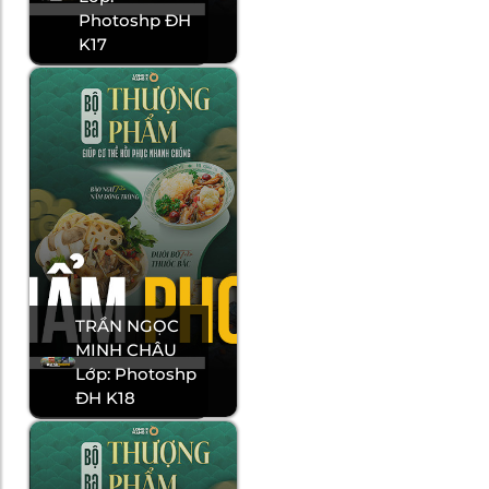
Photoshp ĐH
K17
TRẦN NGỌC
MINH CHÂU
Lớp: Photoshp
ĐH K18