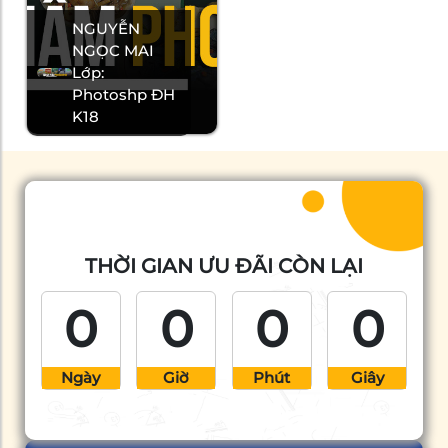
NGUYỄN
NGỌC MAI
Lớp:
Photoshp ĐH
K18
THỜI GIAN ƯU ĐÃI CÒN LẠI
0
0
0
0
Ngày
Giờ
Phút
Giây