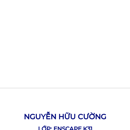
NGUYỄN HỮU CƯỜNG
LỚP: ENSCAPE K31