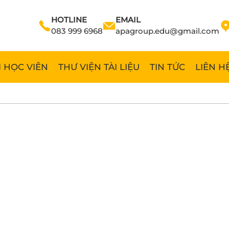
HOTLINE
EMAIL
083 999 6968
apagroup.edu@gmail.com
 HỌC VIÊN
THƯ VIỆN TÀI LIỆU
TIN TỨC
LIÊN H