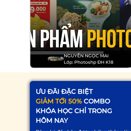
NGUYỄN NGỌC MAI
Lớp: Photoshp ĐH K18
ƯU ĐÃI ĐẶC BIỆT
GIẢM TỚI 50%
COMBO
KHÓA HỌC CHỈ TRONG
HÔM NAY