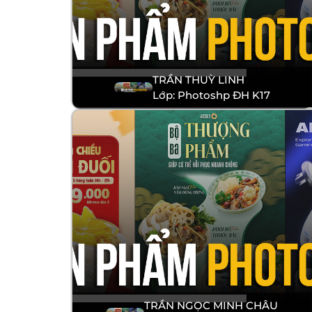
TRẦN THUỲ LINH
Lớp: Photoshp ĐH K17
TRẦN NGỌC MINH CHÂU