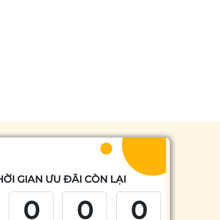
HỜI GIAN ƯU ĐÃI CÒN LẠI
0
0
0