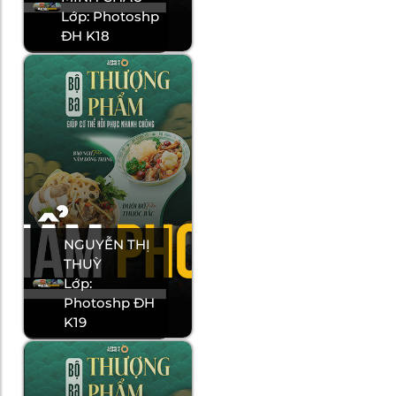
Lớp: Photoshp
ĐH K18
NGUYỄN THỊ
THUỲ
Lớp:
Photoshp ĐH
K19