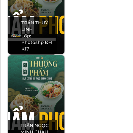
TRẦN THUỲ
LINH
Lớp:
Photoshp ĐH
K17
TRẦN NGỌC
MINH CHÂU