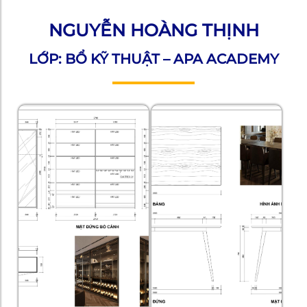
NGUYỄN HOÀNG THỊNH
LỚP: BỔ KỸ THUẬT – APA ACADEMY