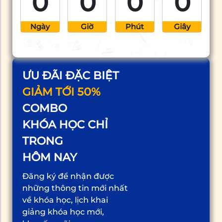
0
0
0
0
Ngày
Giờ
Phút
Giây
ƯU ĐÃI ĐẶC BIỆT
GIẢM TỚI 50%
COMBO
KHÓA HỌC CHỈ
TRONG
HÔM NAY
Đăng ký để nhận được
những thông tin mới nhất
về khóa học, lịch khai
giảng khóa học mới,