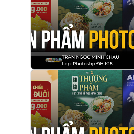
TRẦN NGỌC MINH CHÂU
Lớp: Photoshp ĐH K18