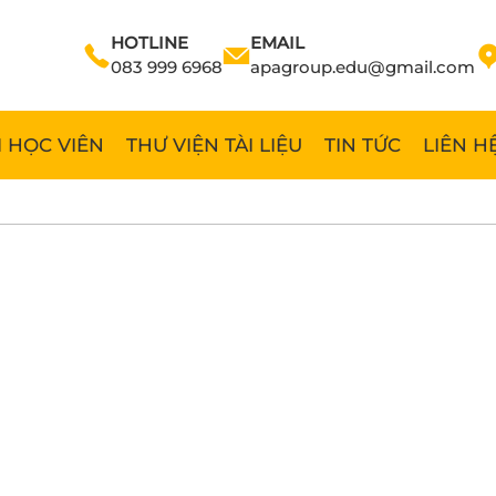
HOTLINE
EMAIL
083 999 6968
apagroup.edu@gmail.com
 HỌC VIÊN
THƯ VIỆN TÀI LIỆU
TIN TỨC
LIÊN H