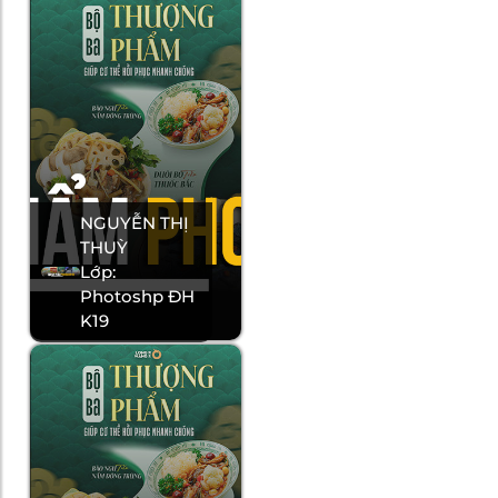
NGUYỄN THỊ
THUỲ
Lớp:
Photoshp ĐH
K19