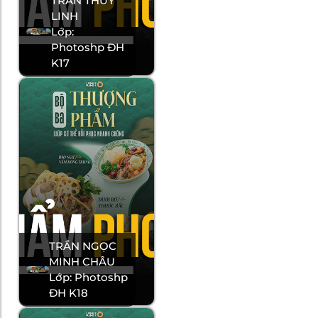
TRẦN THUỲ
LINH
Lớp:
Photoshp ĐH
K17
TRẦN NGỌC
MINH CHÂU
Lớp: Photoshp
ĐH K18