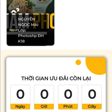
NGUYỄN
NGỌC MAI
Lớp:
Photoshp ĐH
K18
THỜI GIAN ƯU ĐÃI CÒN LẠI
0
0
0
0
Ngày
Giờ
Phút
Giây