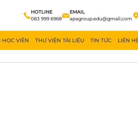
HOTLINE
EMAIL
083 999 6968
apagroup.edu@gmail.com
 HỌC VIÊN
THƯ VIỆN TÀI LIỆU
TIN TỨC
LIÊN H