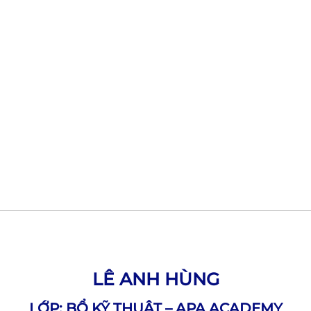
LÊ ANH HÙNG
LỚP: BỔ KỸ THUẬT – APA ACADEMY