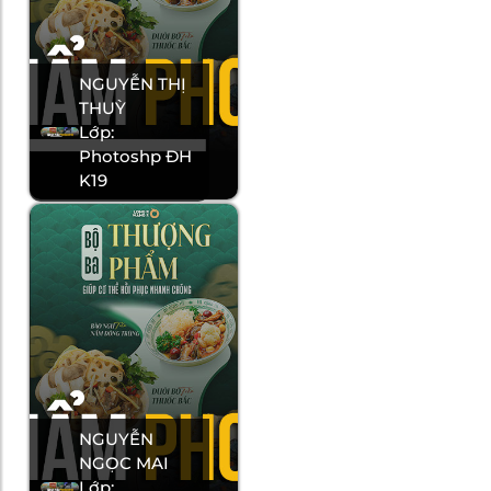
NGUYỄN THỊ
THUỲ
Lớp:
Photoshp ĐH
K19
NGUYỄN
NGỌC MAI
Lớp: