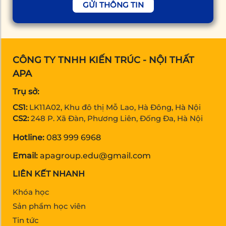
GỬI THÔNG TIN
CÔNG TY TNHH KIẾN TRÚC - NỘI THẤT
APA
Trụ sở:
CS1:
LK11A02, Khu đô thị Mỗ Lao, Hà Đông, Hà Nội
CS2:
248 P. Xã Đàn, Phương Liên, Đống Đa, Hà Nội
Hotline:
083 999 6968
Email:
apagroup.edu@gmail.com
LIÊN KẾT NHANH
Khóa học
Sản phẩm học viên
Tin tức