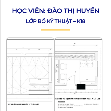
HỌC VIÊN: ĐÀO THỊ HUYỀN
LỚP BỔ KỸ THUẬT – K18