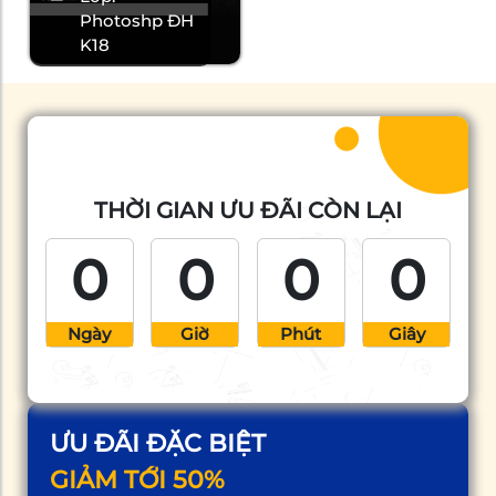
Photoshp ĐH
K18
THỜI GIAN ƯU ĐÃI CÒN LẠI
0
0
0
0
Ngày
Giờ
Phút
Giây
ƯU ĐÃI ĐẶC BIỆT
GIẢM TỚI 50%