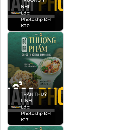
TRƯƠNG Ý
NHI
Lớp:
Photoshp ĐH
K20
TRẦN THUỲ
LINH
Lớp:
Photoshp ĐH
K17