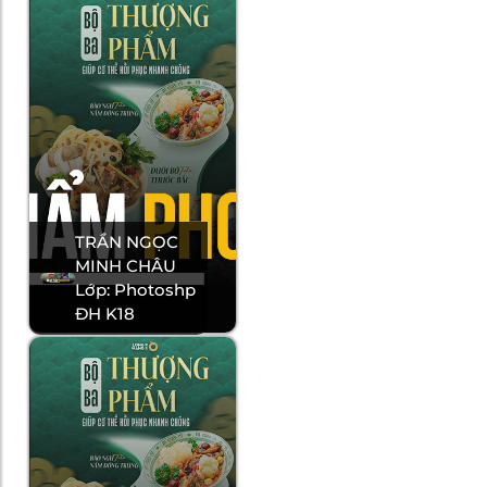
TRẦN NGỌC
MINH CHÂU
Lớp: Photoshp
ĐH K18