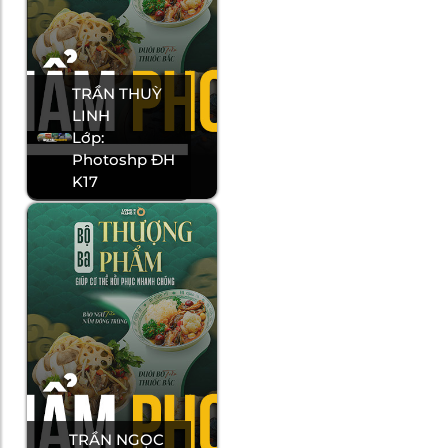
TRẦN THUỲ
LINH
Lớp:
Photoshp ĐH
K17
TRẦN NGỌC