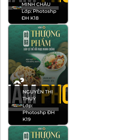
MINH CHÂU
Lớp: Photoshp
ĐH K18
NGUYỄN THỊ
THUỲ
Lớp:
Photoshp ĐH
K19