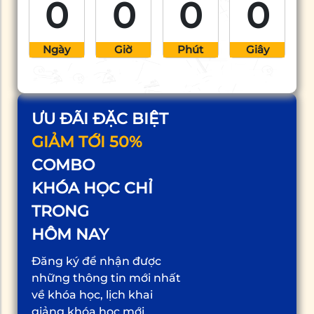
0
0
0
0
Ngày
Giờ
Phút
Giây
ƯU ĐÃI ĐẶC BIỆT
GIẢM TỚI 50%
COMBO
KHÓA HỌC CHỈ
TRONG
HÔM NAY
Đăng ký để nhận được
những thông tin mới nhất
về khóa học, lịch khai
giảng khóa học mới,