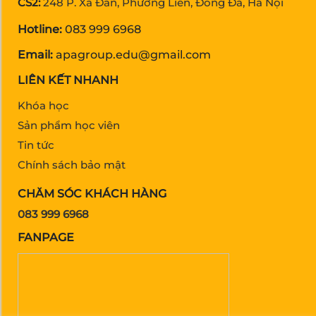
CS2:
248 P. Xã Đàn, Phương Liên, Đống Đa, Hà Nội
Hotline:
083 999 6968
Email:
apagroup.edu@gmail.com
LIÊN KẾT NHANH
Khóa học
Sản phẩm học viên
Tin tức
Chính sách bảo mật
CHĂM SÓC KHÁCH HÀNG
083 999 6968
FANPAGE