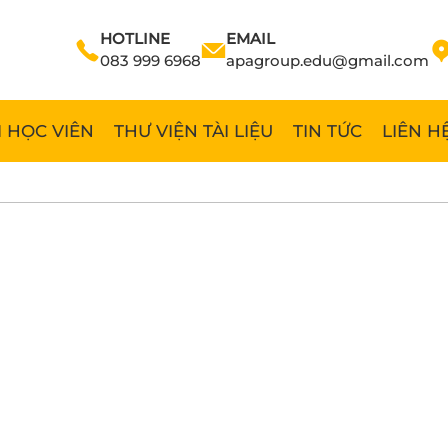
HOTLINE
EMAIL
083 999 6968
apagroup.edu@gmail.com
 HỌC VIÊN
THƯ VIỆN TÀI LIỆU
TIN TỨC
LIÊN H