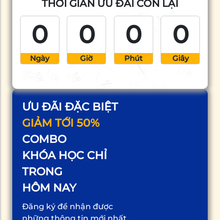
THỜI GIAN ƯU ĐÃI CÒN LẠI
0
0
0
0
Ngày
Giờ
Phút
Giây
ƯU ĐÃI ĐẶC BIỆT
GIẢM TỚI 50%
COMBO
KHÓA HỌC CHỈ
TRONG
HÔM NAY
Đăng ký để nhận được
những thông tin mới nhất