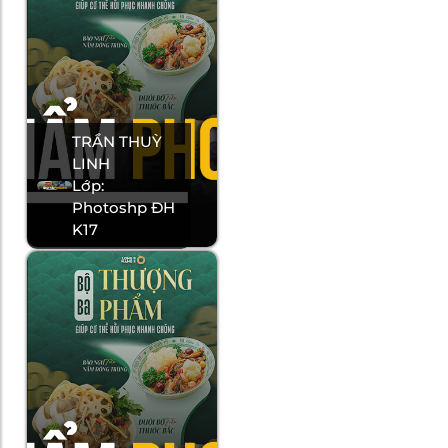
TRẦN THUỲ
LINH
Lớp:
Photoshp ĐH
K17