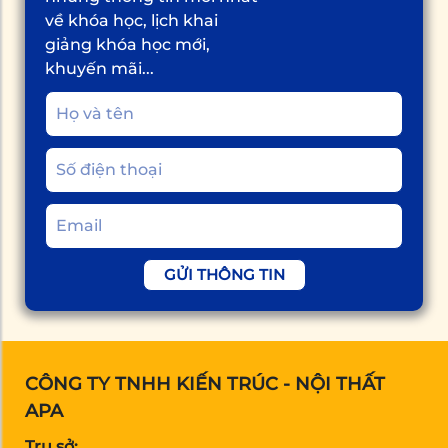
về khóa học, lịch khai
giảng khóa học mới,
khuyến mãi...
GỬI THÔNG TIN
CÔNG TY TNHH KIẾN TRÚC - NỘI THẤT
APA
Trụ sở: