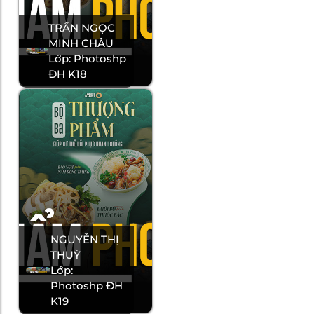
TRẦN NGỌC
MINH CHÂU
Lớp: Photoshp
ĐH K18
NGUYỄN THỊ
THUỲ
Lớp:
Photoshp ĐH
K19