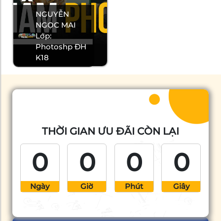
NGUYỄN
NGỌC MAI
Lớp:
Photoshp ĐH
K18
THỜI GIAN ƯU ĐÃI CÒN LẠI
0
0
0
0
Ngày
Giờ
Phút
Giây