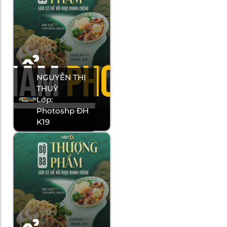
NGUYỄN THỊ
THUỲ
Lớp:
Photoshp ĐH
K19