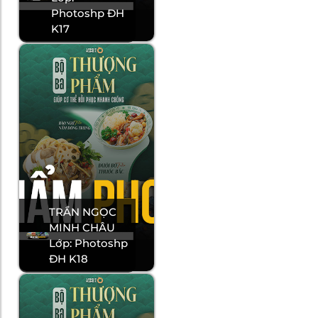
Photoshp ĐH
K17
TRẦN NGỌC
MINH CHÂU
Lớp: Photoshp
ĐH K18