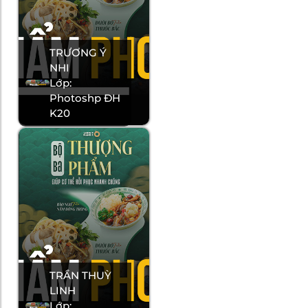
TRƯƠNG Ý
NHI
Lớp:
Photoshp ĐH
K20
TRẦN THUỲ
LINH
Lớp: