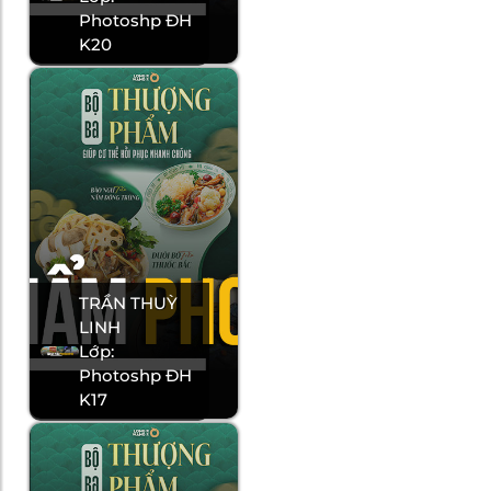
Photoshp ĐH
K20
TRẦN THUỲ
LINH
Lớp:
Photoshp ĐH
K17