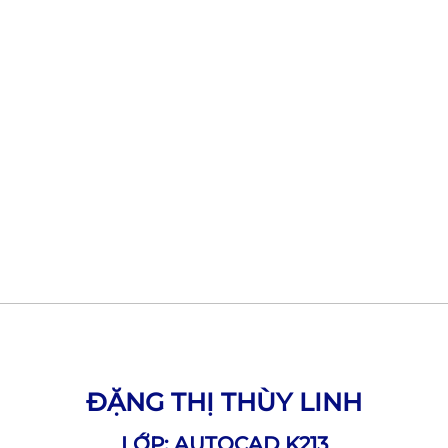
ĐẶNG THỊ THÙY LINH
LỚP: AUTOCAD K213