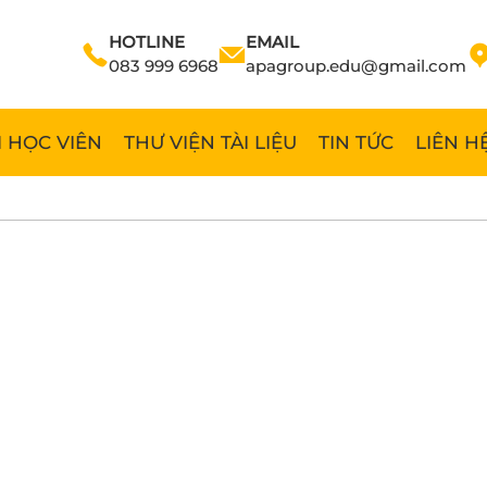
HOTLINE
EMAIL
083 999 6968
apagroup.edu@gmail.com
 HỌC VIÊN
THƯ VIỆN TÀI LIỆU
TIN TỨC
LIÊN H