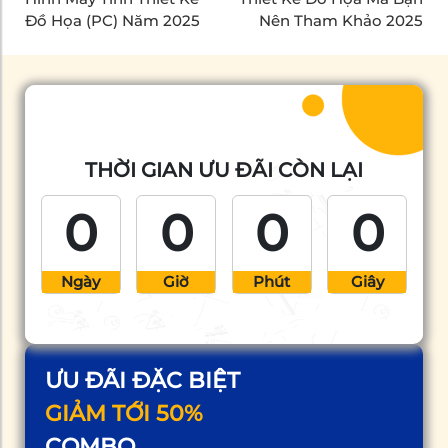
Đồ Họa (PC) Năm 2025
Nên Tham Khảo 2025
THỜI GIAN ƯU ĐÃI CÒN LẠI
0
0
0
0
Ngày
Giờ
Phút
Giây
ƯU ĐÃI ĐẶC BIỆT
GIẢM TỚI 50%
COMBO