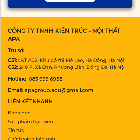
CÔNG TY TNHH KIẾN TRÚC - NỘI THẤT
APA
Trụ sở:
CS1:
LK11A02, Khu đô thị Mỗ Lao, Hà Đông, Hà Nội
CS2:
248 P. Xã Đàn, Phương Liên, Đống Đa, Hà Nội
Hotline:
083 999 6968
Email:
apagroup.edu@gmail.com
LIÊN KẾT NHANH
Khóa học
Sản phẩm học viên
Tin tức
Chính sách bảo mật