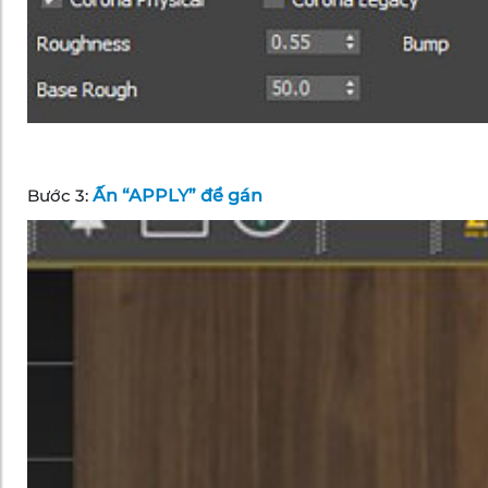
Bước 3:
Ấn “APPLY” để gán