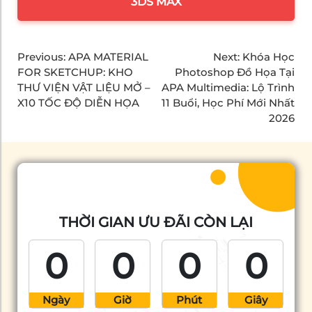
3DS MAX
Previous:
APA MATERIAL
Next:
Khóa Học
FOR SKETCHUP: KHO
Photoshop Đồ Họa Tại
THƯ VIỆN VẬT LIỆU MỞ –
APA Multimedia: Lộ Trình
X10 TỐC ĐỘ DIỄN HỌA
11 Buổi, Học Phí Mới Nhất
2026
THỜI GIAN ƯU ĐÃI CÒN LẠI
0
0
0
0
Ngày
Giờ
Phút
Giây