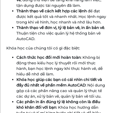
tận dụng được tài nguyên đã làm.
Thành thạo về cách kết hợp các lệnh
để đạt
được kết quả tốt và nhanh nhất. Học lệnh ngay
trong khi vẽ hình, học nhanh và nhớ lâu hơn.
Thành thạo về đơn vị, tỷ lệ bản vẽ, in ấn bản vẽ
.
Thuận tiện cho việc quản lý hệ thống bản vẽ
AutoCAD.
Khóa học của chúng tôi có gì đặc biệt:
Cách thức học đổi mới hoàn toàn
: Không bị
động theo kiểu học lý thuyết rồi mới thực
hành, bạn học lệnh ngay khi thực hành vẽ, dễ
hiểu dễ nhớ dễ làm.
Khóa học giúp các bạn có cái nhìn chi tiết và
đầy đủ nhất về phần mềm AutoCAD
: Nội dung
gộp cả các phần nâng cao và quản lý thực tế
các dự án, xử lý bản vẽ, quản lý bản vẽ tối ưu.
Các phần in ấn đúng tỷ lệ không còn là điều
khó khăn đối với bạn
: Khóa học hướng dẫn
tuần tự và tỉ mỉ từng bước chi tiết và dễ hiểu