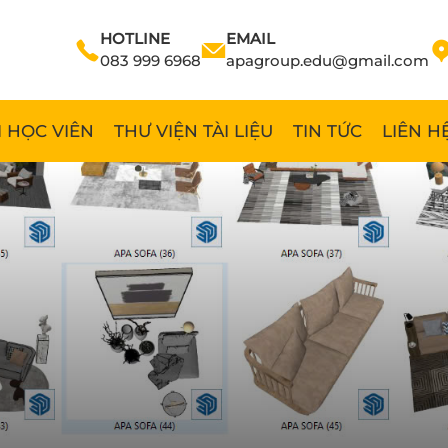
HOTLINE
EMAIL
083 999 6968
apagroup.edu@gmail.com
 HỌC VIÊN
THƯ VIỆN TÀI LIỆU
TIN TỨC
LIÊN H