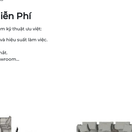
iễn Phí
 kỹ thuật ưu việt:
và hiệu suất làm việc.
mắt.
howroom…