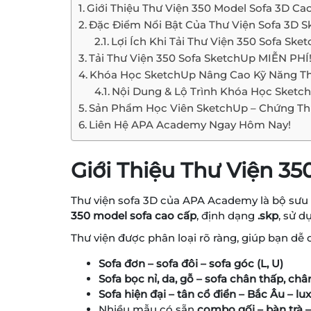
Giới Thiệu Thư Viện 350 Model Sofa 3D Cao
Đặc Điểm Nổi Bật Của Thư Viện Sofa 3D S
Lợi Ích Khi Tải Thư Viện 350 Sofa S
Tải Thư Viện 350 Sofa SketchUp MIỄN PHÍ
Khóa Học SketchUp Nâng Cao Kỹ Năng Th
Nội Dung & Lộ Trình Khóa Học Sketc
Sản Phẩm Học Viên SketchUp – Chứng T
Liên Hệ APA Academy Ngay Hôm Nay!
Giới Thiệu Thư Viện 35
Thư viện sofa 3D của APA Academy là bộ sưu tậ
350 model sofa cao cấp
, định dạng
.skp
, sử d
Thư viện được phân loại rõ ràng, giúp bạn dễ 
Sofa đơn – sofa đôi – sofa góc (L, U)
Sofa bọc nỉ, da, gỗ – sofa chân thấp, châ
Sofa hiện đại – tân cổ điển – Bắc Âu – lu
Nhiều mẫu có sẵn
combo gối – bàn trà –