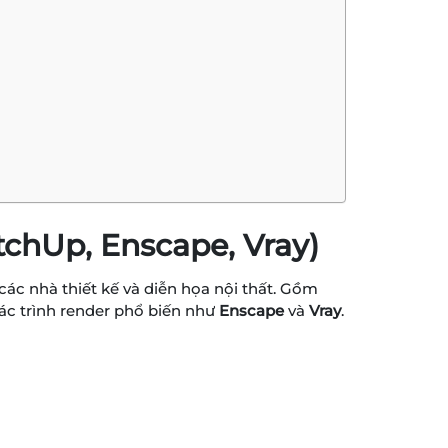
tchUp, Enscape, Vray)
các nhà thiết kế và diễn họa nội thất. Gồm
các trình render phổ biến như
Enscape
và
Vray
.