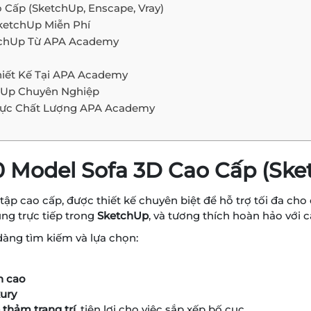
 Cấp (SketchUp, Enscape, Vray)
ketchUp Miễn Phí
ketchUp Từ APA Academy
!
iết Kế Tại APA Academy
hUp Chuyên Nghiệp
hực Chất Lượng APA Academy
0 Model Sofa 3D Cao Cấp (Ske
p cao cấp, được thiết kế chuyên biệt để hỗ trợ tối đa cho 
ụng trực tiếp trong
SketchUp
, và tương thích hoàn hảo với 
dàng tìm kiếm và lựa chọn:
n cao
xury
 thảm trang trí
, tiện lợi cho việc sắp xếp bố cục.