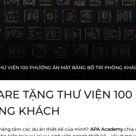
HƯ VIỆN 100 PHƯƠNG ÁN MẶT BẰNG BỐ TRÍ PHÒNG KHÁ
RE TẶNG THƯ VIỆN 10
ÒNG KHÁCH
nâng tầm các dự án thiết kế của mình?
APA Academy
chia
ho kiến trúc sư, kỹ sư, sinh viên ngành thiết kế – xây dựng 