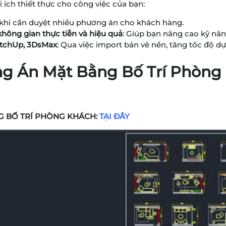
 ích thiết thực cho công việc của bạn:
t khi cần duyệt nhiều phương án cho khách hàng.
hông gian thực tiễn và hiệu quả
: Giúp bạn nâng cao kỹ năng
ketchUp, 3DsMax
: Qua việc import bản vẽ nền, tăng tốc độ dự
ơng Án Mặt Bằng Bố Trí Phòn
NG BỐ TRÍ PHÒNG KHÁCH:
TẠI ĐÂY