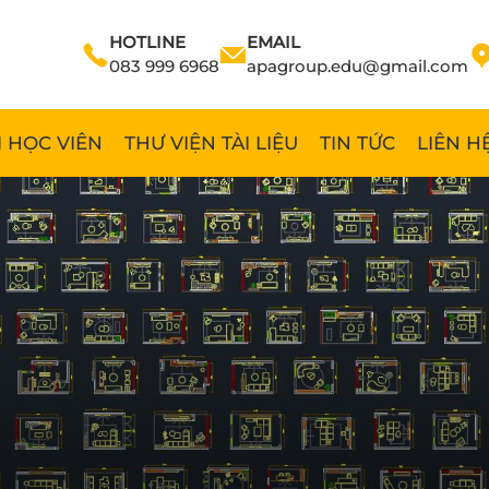
HOTLINE
EMAIL
083 999 6968
apagroup.edu@gmail.com
 HỌC VIÊN
THƯ VIỆN TÀI LIỆU
TIN TỨC
LIÊN H