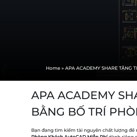
Home
»
APA ACADEMY SHARE TẶNG T
APA ACADEMY SHA
BẰNG BỐ TRÍ PH
Bạn đang tìm kiếm tài nguyên chất lượng để 
Phòng Khách AutoCAD Miễn Phí
dành riêng c