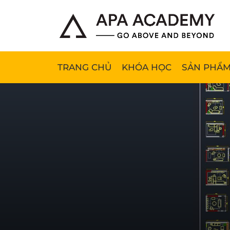
TRANG CHỦ
KHÓA HỌC
SẢN PHẨM