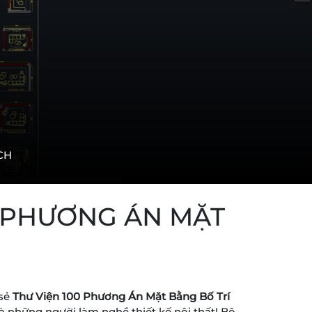
CH
0 PHƯƠNG ÁN MẶT
 sẻ
Thư Viện 100 Phương Án Mặt Bằng Bố Trí
và những người làm nghề thiết kế nội thất! Bộ